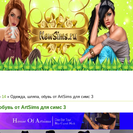
»
14
» Одежда, шляпа, обувь от ArtSims для симс 3
обувь от ArtSims для симс 3