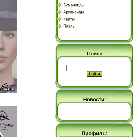
Зуманоиды
Арканоиды
Карты
Пазлы
Поиск
Новости:
Профиль: