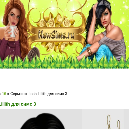
»
16
» Серьги от Leah Lillith для симс 3
illith для симс 3