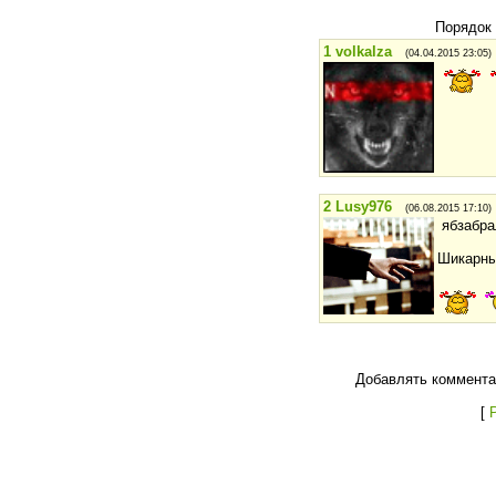
Порядок
1
volkalza
(04.04.2015 23:05)
2
Lusy976
(06.08.2015 17:10)
ябзабр
Шикарны
Добавлять коммента
[