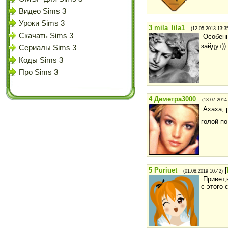
Видео Sims 3
Уроки Sims 3
3
mila_lila1
(12.05.2013 13:3
Скачать Sims 3
Особенн
зайдут))
Сериалы Sims 3
Коды Sims 3
Про Sims 3
4
Деметра3000
(13.07.2014
Ахаха, 
голой п
5
Puriuet
[
(01.08.2019 10:42)
Привет,
с этого 