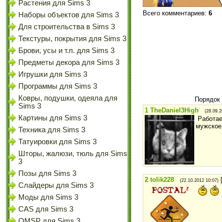
Растения для Sims 3
Всего комментариев
:
6
Наборы объектов для Sims 3
Для строительства в Sims 3
Текстуры, покрытия для Sims 3
Брови, усы и т.п. для Sims 3
Предметы декора для Sims 3
Игрушки для Sims 3
Программы для Sims 3
Ковры, подушки, одеяла для
Порядок
Sims 3
1
TheDaniel3High
(28.09.2
Картины для Sims 3
Работае
мужское
Техника для Sims 3
Татуировки для Sims 3
Шторы, жалюзи, тюль для Sims
3
Позы для Sims 3
2
tolik228
(22.10.2012 10:07)
Слайдеры для Sims 3
Моды для Sims 3
CAS для Sims 3
OMSP для Sims 3