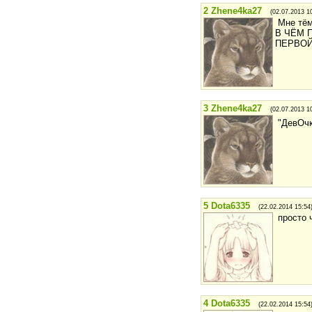
2
Zhene4ka27
(02.07.2013 1
Мне тём
В ЧЁМ 
ПЕРВОЙ?
3
Zhene4ka27
(02.07.2013 1
"ДевОч
5
Dota6335
(22.02.2014 15:54
просто 
4
Dota6335
(22.02.2014 15:54