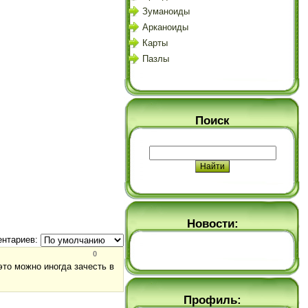
Зуманоиды
Арканоиды
Карты
Пазлы
Поиск
Новости:
нтариев:
0
это можно иногда зачесть в
Профиль: