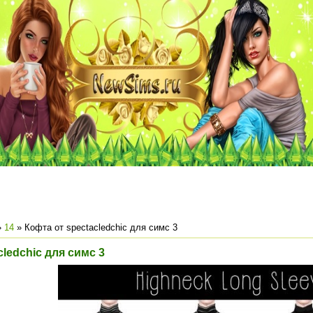
»
14
» Кофта от spectacledchic для симс 3
cledchic для симс 3