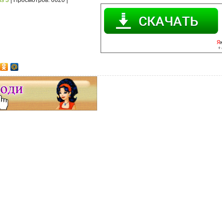
s 3
|
Просмотров
: 6620 |