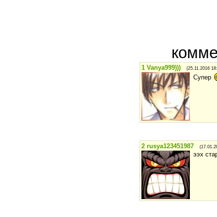
комме
1
Vanya999)))
(25.11.2016 18
Супер
2
rusya123451987
(17.01.2
ээх ста